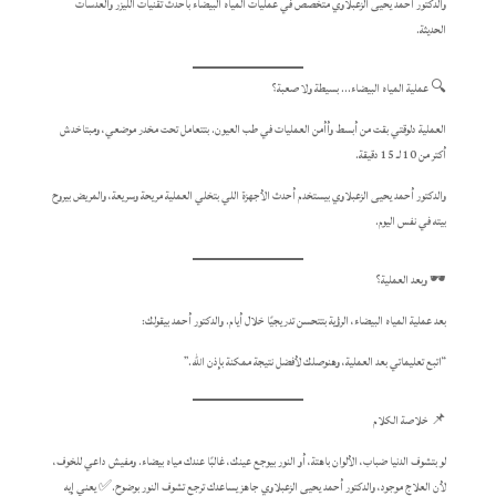
والدكتور أحمد يحيى الزعبلاوي متخصص في عمليات المياه البيضاء بأحدث تقنيات الليزر والعدسات
الحديثة.
🔍 عملية المياه البيضاء… بسيطة ولا صعبة؟
العملية دلوقتي بقت من أبسط وأأمن العمليات في طب العيون. بتتعامل تحت مخدر موضعي، ومبتاخدش
أكتر من 10 لـ 15 دقيقة.
والدكتور أحمد يحيى الزعبلاوي بيستخدم أحدث الأجهزة اللي بتخلي العملية مريحة وسريعة، والمريض بيروح
بيته في نفس اليوم.
🕶️ وبعد العملية؟
بعد عملية المياه البيضاء، الرؤية بتتحسن تدريجيًا خلال أيام. والدكتور أحمد بيقولك:
“اتبع تعليماتي بعد العملية، وهنوصلك لأفضل نتيجة ممكنة بإذن الله.”
📌 خلاصة الكلام
لو بتشوف الدنيا ضباب، الألوان باهتة، أو النور بيوجع عينك، غالبًا عندك مياه بيضاء. ومفيش داعي للخوف،
لأن العلاج موجود، والدكتور أحمد يحيى الزعبلاوي جاهز يساعدك ترجع تشوف النور بوضوح.✅ يعني إيه