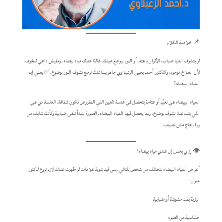
📌 خلاصة الكلام
لو بتشوف الدنيا ضباب، الألوان باهتة، أو النور بيوجع عينك، غالبًا عندك مياه بيضاء. ومفيش داعي للخوف،
لأن العلاج موجود، والدكتور أحمد يحيى الزعبلاوي جاهز يساعدك ترجع تشوف النور بوضوح.✅ يعني إيه
المياه البيضاء؟
المياه البيضاء هي تغيُّم أو عتامة بتحصل في عدسة العين اللي المفروض تكون شفافة. العدسة دي هي
اللي بتساعدنا نشوف بوضوح. ولما يحصل فيها المياه البيضاء، الصورة بتبدأ تبقى ضبابية وكأنك شايف من
ورا زجاج مش نضيف.
👁️ إزاي بحس إن عندي مياه بيضاء؟
أعراض المياه البيضاء بتختلف من شخص للتاني، بس فيه شوية علامات لو ظهرت عندك لازم تروح لدكتور
عيون:
الرؤية بقت مشوشة أو ضبابية
حسّاسية من الضوء