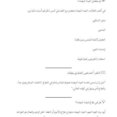
🎯 ليه بتحصل المياه البيضاء؟
في أغلب الحالات، المياه البيضاء بتحصل مع التقدم في السن، لكن فيه أسباب تانية زي:
مرض السكري
التدخين
التعرض لأشعة الشمس بدون نظارة
إصابات العين
استخدام الكورتيزون لفترة طويلة
👨‍⚕️ الدكتور أحمد يحيى الزعبلاوي بيقولك:
“مش لازم تستنى لحد ما المياه البيضاء تعميك علشان تفكر في العلاج. الكشف المبكر بيفرق جداً،
والعلاج آمن وسهل في الوقت الحالي.”
💡 هل في علاج للمياه البيضاء؟
أيوه، وده الجزء المهم. المياه البيضاء ملهاش علاج بالأدوية أو النقط. الحل الوحيد والفعال هو الجراحة.