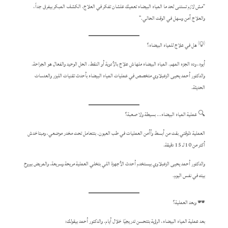
“مش لازم تستنى لحد ما المياه البيضاء تعميك علشان تفكر في العلاج. الكشف المبكر بيفرق جداً،
والعلاج آمن وسهل في الوقت الحالي.”
💡 هل في علاج للمياه البيضاء؟
أيوه، وده الجزء المهم. المياه البيضاء ملهاش علاج بالأدوية أو النقط. الحل الوحيد والفعال هو الجراحة.
والدكتور أحمد يحيى الزعبلاوي متخصص في عمليات المياه البيضاء بأحدث تقنيات الليزر والعدسات
الحديثة.
🔍 عملية المياه البيضاء… بسيطة ولا صعبة؟
العملية دلوقتي بقت من أبسط وأأمن العمليات في طب العيون. بتتعامل تحت مخدر موضعي، ومبتاخدش
أكتر من 10 لـ 15 دقيقة.
والدكتور أحمد يحيى الزعبلاوي بيستخدم أحدث الأجهزة اللي بتخلي العملية مريحة وسريعة، والمريض بيروح
بيته في نفس اليوم.
🕶️ وبعد العملية؟
بعد عملية المياه البيضاء، الرؤية بتتحسن تدريجيًا خلال أيام. والدكتور أحمد بيقولك: