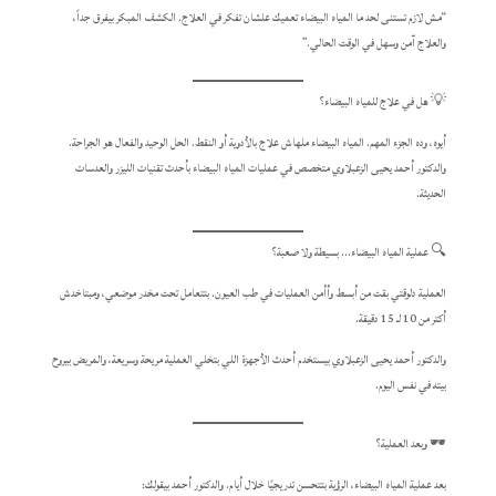
“مش لازم تستنى لحد ما المياه البيضاء تعميك علشان تفكر في العلاج. الكشف المبكر بيفرق جداً،
والعلاج آمن وسهل في الوقت الحالي.”
💡 هل في علاج للمياه البيضاء؟
أيوه، وده الجزء المهم. المياه البيضاء ملهاش علاج بالأدوية أو النقط. الحل الوحيد والفعال هو الجراحة.
والدكتور أحمد يحيى الزعبلاوي متخصص في عمليات المياه البيضاء بأحدث تقنيات الليزر والعدسات
الحديثة.
🔍 عملية المياه البيضاء… بسيطة ولا صعبة؟
العملية دلوقتي بقت من أبسط وأأمن العمليات في طب العيون. بتتعامل تحت مخدر موضعي، ومبتاخدش
أكتر من 10 لـ 15 دقيقة.
والدكتور أحمد يحيى الزعبلاوي بيستخدم أحدث الأجهزة اللي بتخلي العملية مريحة وسريعة، والمريض بيروح
بيته في نفس اليوم.
🕶️ وبعد العملية؟
بعد عملية المياه البيضاء، الرؤية بتتحسن تدريجيًا خلال أيام. والدكتور أحمد بيقولك: