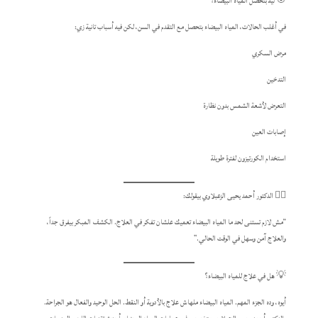
🎯 ليه بتحصل المياه البيضاء؟
في أغلب الحالات، المياه البيضاء بتحصل مع التقدم في السن، لكن فيه أسباب تانية زي:
مرض السكري
التدخين
التعرض لأشعة الشمس بدون نظارة
إصابات العين
استخدام الكورتيزون لفترة طويلة
👨‍⚕️ الدكتور أحمد يحيى الزعبلاوي بيقولك:
“مش لازم تستنى لحد ما المياه البيضاء تعميك علشان تفكر في العلاج. الكشف المبكر بيفرق جداً،
والعلاج آمن وسهل في الوقت الحالي.”
💡 هل في علاج للمياه البيضاء؟
أيوه، وده الجزء المهم. المياه البيضاء ملهاش علاج بالأدوية أو النقط. الحل الوحيد والفعال هو الجراحة.