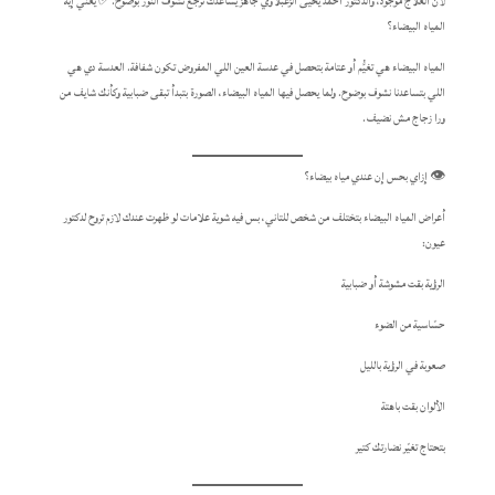
لأن العلاج موجود، والدكتور أحمد يحيى الزعبلاوي جاهز يساعدك ترجع تشوف النور بوضوح.✅ يعني إيه
المياه البيضاء؟
المياه البيضاء هي تغيُّم أو عتامة بتحصل في عدسة العين اللي المفروض تكون شفافة. العدسة دي هي
اللي بتساعدنا نشوف بوضوح. ولما يحصل فيها المياه البيضاء، الصورة بتبدأ تبقى ضبابية وكأنك شايف من
ورا زجاج مش نضيف.
👁️ إزاي بحس إن عندي مياه بيضاء؟
أعراض المياه البيضاء بتختلف من شخص للتاني، بس فيه شوية علامات لو ظهرت عندك لازم تروح لدكتور
عيون:
الرؤية بقت مشوشة أو ضبابية
حسّاسية من الضوء
صعوبة في الرؤية بالليل
الألوان بقت باهتة
بتحتاج تغيّر نضارتك كتير