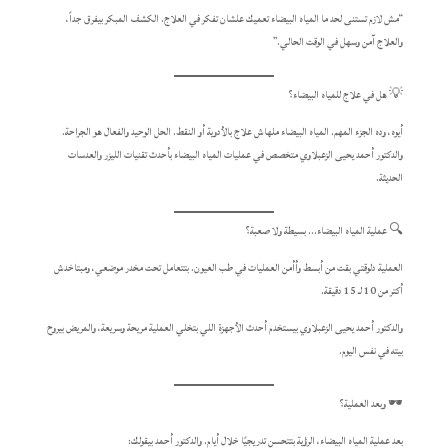
“مش لازم تستنى لحد ما المياه البيضاء تعميك علشان تفكر في العلاج. الكشف المبكر بيفرق جداً،
والعلاج آمن وسهل في الوقت الحالي.”
💡 هل في علاج للمياه البيضاء؟
أيوه، وده الجزء المهم. المياه البيضاء ملهاش علاج بالأدوية أو النقط. الحل الوحيد والفعال هو الجراحة.
والدكتور أحمد يحيى الزعبلاوي متخصص في عمليات المياه البيضاء بأحدث تقنيات الليزر والعدسات
الحديثة.
🔍 عملية المياه البيضاء… بسيطة ولا صعبة؟
العملية دلوقتي بقت من أبسط وأأمن العمليات في طب العيون. بتتعامل تحت مخدر موضعي، ومبتاخدش
أكتر من 10 لـ 15 دقيقة.
والدكتور أحمد يحيى الزعبلاوي بيستخدم أحدث الأجهزة اللي بتخلي العملية مريحة وسريعة، والمريض بيروح
بيته في نفس اليوم.
🕶️ وبعد العملية؟
بعد عملية المياه البيضاء، الرؤية بتتحسن تدريجيًا خلال أيام. والدكتور أحمد بيقولك: