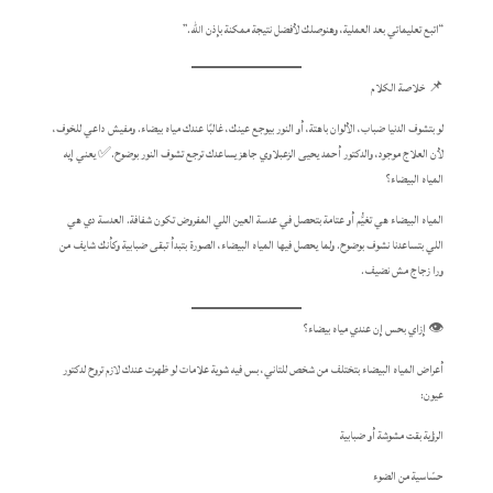
“اتبع تعليماتي بعد العملية، وهنوصلك لأفضل نتيجة ممكنة بإذن الله.”
📌 خلاصة الكلام
لو بتشوف الدنيا ضباب، الألوان باهتة، أو النور بيوجع عينك، غالبًا عندك مياه بيضاء. ومفيش داعي للخوف،
لأن العلاج موجود، والدكتور أحمد يحيى الزعبلاوي جاهز يساعدك ترجع تشوف النور بوضوح.✅ يعني إيه
المياه البيضاء؟
المياه البيضاء هي تغيُّم أو عتامة بتحصل في عدسة العين اللي المفروض تكون شفافة. العدسة دي هي
اللي بتساعدنا نشوف بوضوح. ولما يحصل فيها المياه البيضاء، الصورة بتبدأ تبقى ضبابية وكأنك شايف من
ورا زجاج مش نضيف.
👁️ إزاي بحس إن عندي مياه بيضاء؟
أعراض المياه البيضاء بتختلف من شخص للتاني، بس فيه شوية علامات لو ظهرت عندك لازم تروح لدكتور
عيون:
الرؤية بقت مشوشة أو ضبابية
حسّاسية من الضوء