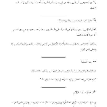
والدكتور أحمد يحيى الزعبلاوي متخصص في عمليات المياه البيضاء بأحدث تقنيات الليزر والعدسات
الحديثة.
🔍 عملية المياه البيضاء… بسيطة ولا صعبة؟
العملية دلوقتي بقت من أبسط وأأمن العمليات في طب العيون. بتتعامل تحت مخدر موضعي، ومبتاخدش
أكتر من 10 لـ 15 دقيقة.
والدكتور أحمد يحيى الزعبلاوي بيستخدم أحدث الأجهزة اللي بتخلي العملية مريحة وسريعة، والمريض بيروح
بيته في نفس اليوم.
🕶️ وبعد العملية؟
بعد عملية المياه البيضاء، الرؤية بتتحسن تدريجيًا خلال أيام. والدكتور أحمد بيقولك:
“اتبع تعليماتي بعد العملية، وهنوصلك لأفضل نتيجة ممكنة بإذن الله.”
📌 خلاصة الكلام
لو بتشوف الدنيا ضباب، الألوان باهتة، أو النور بيوجع عينك، غالبًا عندك مياه بيضاء. ومفيش داعي للخوف،