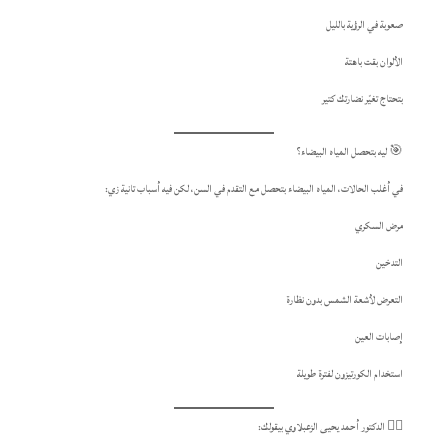
صعوبة في الرؤية بالليل
الألوان بقت باهتة
بتحتاج تغيّر نضارتك كتير
🎯 ليه بتحصل المياه البيضاء؟
في أغلب الحالات، المياه البيضاء بتحصل مع التقدم في السن، لكن فيه أسباب تانية زي:
مرض السكري
التدخين
التعرض لأشعة الشمس بدون نظارة
إصابات العين
استخدام الكورتيزون لفترة طويلة
👨‍⚕️ الدكتور أحمد يحيى الزعبلاوي بيقولك: