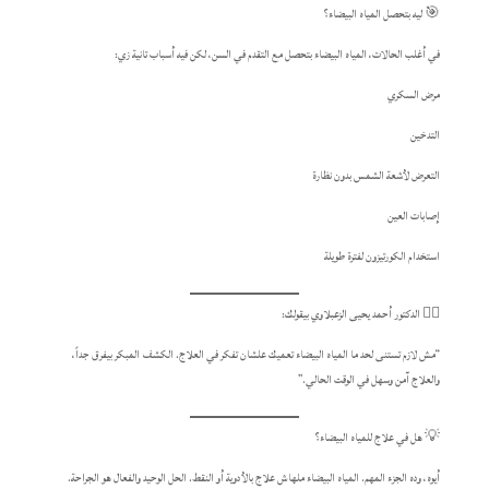
🎯 ليه بتحصل المياه البيضاء؟
في أغلب الحالات، المياه البيضاء بتحصل مع التقدم في السن، لكن فيه أسباب تانية زي:
مرض السكري
التدخين
التعرض لأشعة الشمس بدون نظارة
إصابات العين
استخدام الكورتيزون لفترة طويلة
👨‍⚕️ الدكتور أحمد يحيى الزعبلاوي بيقولك:
“مش لازم تستنى لحد ما المياه البيضاء تعميك علشان تفكر في العلاج. الكشف المبكر بيفرق جداً،
والعلاج آمن وسهل في الوقت الحالي.”
💡 هل في علاج للمياه البيضاء؟
أيوه، وده الجزء المهم. المياه البيضاء ملهاش علاج بالأدوية أو النقط. الحل الوحيد والفعال هو الجراحة.