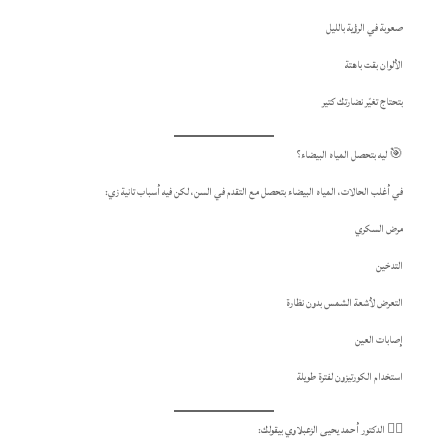
صعوبة في الرؤية بالليل
الألوان بقت باهتة
بتحتاج تغيّر نضارتك كتير
🎯 ليه بتحصل المياه البيضاء؟
في أغلب الحالات، المياه البيضاء بتحصل مع التقدم في السن، لكن فيه أسباب تانية زي:
مرض السكري
التدخين
التعرض لأشعة الشمس بدون نظارة
إصابات العين
استخدام الكورتيزون لفترة طويلة
👨‍⚕️ الدكتور أحمد يحيى الزعبلاوي بيقولك: