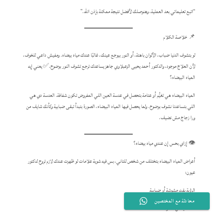
“اتبع تعليماتي بعد العملية، وهنوصلك لأفضل نتيجة ممكنة بإذن الله.”
📌 خلاصة الكلام
لو بتشوف الدنيا ضباب، الألوان باهتة، أو النور بيوجع عينك، غالبًا عندك مياه بيضاء. ومفيش داعي للخوف،
لأن العلاج موجود، والدكتور أحمد يحيى الزعبلاوي جاهز يساعدك ترجع تشوف النور بوضوح.✅ يعني إيه
المياه البيضاء؟
المياه البيضاء هي تغيُّم أو عتامة بتحصل في عدسة العين اللي المفروض تكون شفافة. العدسة دي هي
اللي بتساعدنا نشوف بوضوح. ولما يحصل فيها المياه البيضاء، الصورة بتبدأ تبقى ضبابية وكأنك شايف من
ورا زجاج مش نضيف.
👁️ إزاي بحس إن عندي مياه بيضاء؟
أعراض المياه البيضاء بتختلف من شخص للتاني، بس فيه شوية علامات لو ظهرت عندك لازم تروح لدكتور
عيون:
الرؤية بقت مشوشة أو ضبابية
محادثة مع المختصين
حسّاسية من الضوء