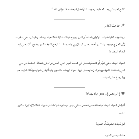
“اتبع تعليماتي بعد العملية، وهنوصلك لأفضل نتيجة ممكنة بإذن الله.”
📌 خلاصة الكلام
لو بتشوف الدنيا ضباب، الألوان باهتة، أو النور بيوجع عينك، غالبًا عندك مياه بيضاء. ومفيش داعي للخوف،
لأن العلاج موجود، والدكتور أحمد يحيى الزعبلاوي جاهز يساعدك ترجع تشوف النور بوضوح.✅ يعني إيه
المياه البيضاء؟
المياه البيضاء هي تغيُّم أو عتامة بتحصل في عدسة العين اللي المفروض تكون شفافة. العدسة دي هي
اللي بتساعدنا نشوف بوضوح. ولما يحصل فيها المياه البيضاء، الصورة بتبدأ تبقى ضبابية وكأنك شايف من
ورا زجاج مش نضيف.
👁️ إزاي بحس إن عندي مياه بيضاء؟
أعراض المياه البيضاء بتختلف من شخص للتاني، بس فيه شوية علامات لو ظهرت عندك لازم تروح لدكتور
عيون:
الرؤية بقت مشوشة أو ضبابية
حسّاسية من الضوء