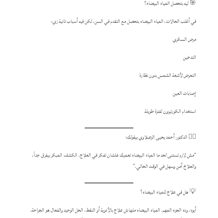
🎯 ليه بتحصل المياه البيضاء؟
في أغلب الحالات، المياه البيضاء بتحصل مع التقدم في السن، لكن فيه أسباب تانية زي:
مرض السكري
التدخين
التعرض لأشعة الشمس بدون نظارة
إصابات العين
استخدام الكورتيزون لفترة طويلة
👨‍⚕️ الدكتور أحمد يحيى الزعبلاوي بيقولك:
“مش لازم تستنى لحد ما المياه البيضاء تعميك علشان تفكر في العلاج. الكشف المبكر بيفرق جداً،
والعلاج آمن وسهل في الوقت الحالي.”
💡 هل في علاج للمياه البيضاء؟
أيوه، وده الجزء المهم. المياه البيضاء ملهاش علاج بالأدوية أو النقط. الحل الوحيد والفعال هو الجراحة.