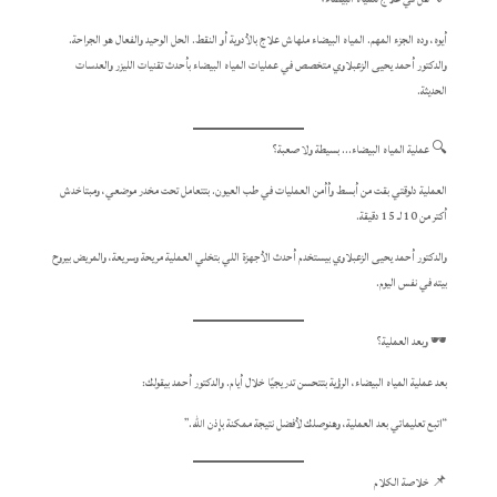
أيوه، وده الجزء المهم. المياه البيضاء ملهاش علاج بالأدوية أو النقط. الحل الوحيد والفعال هو الجراحة.
والدكتور أحمد يحيى الزعبلاوي متخصص في عمليات المياه البيضاء بأحدث تقنيات الليزر والعدسات
الحديثة.
🔍 عملية المياه البيضاء… بسيطة ولا صعبة؟
العملية دلوقتي بقت من أبسط وأأمن العمليات في طب العيون. بتتعامل تحت مخدر موضعي، ومبتاخدش
أكتر من 10 لـ 15 دقيقة.
والدكتور أحمد يحيى الزعبلاوي بيستخدم أحدث الأجهزة اللي بتخلي العملية مريحة وسريعة، والمريض بيروح
بيته في نفس اليوم.
🕶️ وبعد العملية؟
بعد عملية المياه البيضاء، الرؤية بتتحسن تدريجيًا خلال أيام. والدكتور أحمد بيقولك:
“اتبع تعليماتي بعد العملية، وهنوصلك لأفضل نتيجة ممكنة بإذن الله.”
📌 خلاصة الكلام