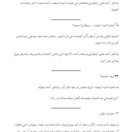
والدكتور أحمد يحيى الزعبلاوي متخصص في عمليات المياه البيضاء بأحدث تقنيات الليزر والعدسات
الحديثة.
🔍 عملية المياه البيضاء… بسيطة ولا صعبة؟
العملية دلوقتي بقت من أبسط وأأمن العمليات في طب العيون. بتتعامل تحت مخدر موضعي، ومبتاخدش
أكتر من 10 لـ 15 دقيقة.
والدكتور أحمد يحيى الزعبلاوي بيستخدم أحدث الأجهزة اللي بتخلي العملية مريحة وسريعة، والمريض بيروح
بيته في نفس اليوم.
🕶️ وبعد العملية؟
بعد عملية المياه البيضاء، الرؤية بتتحسن تدريجيًا خلال أيام. والدكتور أحمد بيقولك:
“اتبع تعليماتي بعد العملية، وهنوصلك لأفضل نتيجة ممكنة بإذن الله.”
📌 خلاصة الكلام
لو بتشوف الدنيا ضباب، الألوان باهتة، أو النور بيوجع عينك، غالبًا عندك مياه بيضاء. ومفيش داعي للخوف،
لأن العلاج موجود، والدكتور أحمد يحيى الزعبلاوي جاهز يساعدك ترجع تشوف النور بوضوح.✅ يعني إيه