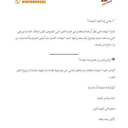
✅ يعني إيه المياه البيضاء؟
المياه البيضاء هي تغيُّم أو عتامة بتحصل في عدسة العين اللي المفروض تكون شفافة. العدسة دي هي
اللي بتساعدنا نشوف بوضوح. ولما يحصل فيها المياه البيضاء، الصورة بتبدأ تبقى ضبابية وكأنك شايف من
ورا زجاج مش نضيف.
👁️ إزاي بحس إن عندي مياه بيضاء؟
أعراض المياه البيضاء بتختلف من شخص للتاني، بس فيه شوية علامات لو ظهرت عندك لازم تروح لدكتور
عيون:
الرؤية بقت مشوشة أو ضبابية
حسّاسية من الضوء
صعوبة في الرؤية بالليل
الألوان بقت باهتة