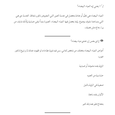
ل✅ يعني إيه المياه البيضاء؟
المياه البيضاء هي تغيُّم أو عتامة بتحصل في عدسة العين اللي المفروض تكون شفافة. العدسة دي هي
اللي بتساعدنا نشوف بوضوح. ولما يحصل فيها المياه البيضاء، الصورة بتبدأ تبقى ضبابية وكأنك شايف من
ورا زجاج مش نضيف.
👁️ إزاي بحس إن عندي مياه بيضاء؟
أعراض المياه البيضاء بتختلف من شخص للتاني، بس فيه شوية علامات لو ظهرت عندك لازم تروح لدكتور
عيون:
الرؤية بقت مشوشة أو ضبابية
حسّاسية من الضوء
صعوبة في الرؤية بالليل
الألوان بقت باهتة
بتحتاج تغيّر نضارتك كتير