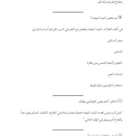
بتحتاج تغيّر نضارتك كتير
🎯 ليه بتحصل المياه البيضاء؟
في أغلب الحالات، المياه البيضاء بتحصل مع التقدم في السن، لكن فيه أسباب تانية زي:
مرض السكري
التدخين
التعرض لأشعة الشمس بدون نظارة
إصابات العين
استخدام الكورتيزون لفترة طويلة
👨‍⚕️ الدكتور أحمد يحيى الزعبلاوي بيقولك:
“مش لازم تستنى لحد ما المياه البيضاء تعميك علشان تفكر في العلاج. الكشف المبكر بيفرق جداً،
والعلاج آمن وسهل في الوقت الحالي.”
💡 هل في علاج للمياه البيضاء؟