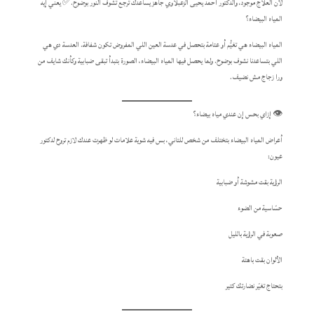
لأن العلاج موجود، والدكتور أحمد يحيى الزعبلاوي جاهز يساعدك ترجع تشوف النور بوضوح.✅ يعني إيه
المياه البيضاء؟
المياه البيضاء هي تغيُّم أو عتامة بتحصل في عدسة العين اللي المفروض تكون شفافة. العدسة دي هي
اللي بتساعدنا نشوف بوضوح. ولما يحصل فيها المياه البيضاء، الصورة بتبدأ تبقى ضبابية وكأنك شايف من
ورا زجاج مش نضيف.
👁️ إزاي بحس إن عندي مياه بيضاء؟
أعراض المياه البيضاء بتختلف من شخص للتاني، بس فيه شوية علامات لو ظهرت عندك لازم تروح لدكتور
عيون:
الرؤية بقت مشوشة أو ضبابية
حسّاسية من الضوء
صعوبة في الرؤية بالليل
الألوان بقت باهتة
بتحتاج تغيّر نضارتك كتير