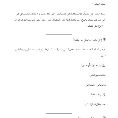
المياه البيضاء؟
المياه البيضاء هي تغيُّم أو عتامة بتحصل في عدسة العين اللي المفروض تكون شفافة. العدسة دي هي
اللي بتساعدنا نشوف بوضوح. ولما يحصل فيها المياه البيضاء، الصورة بتبدأ تبقى ضبابية وكأنك شايف من
ورا زجاج مش نضيف.
👁️ إزاي بحس إن عندي مياه بيضاء؟
أعراض المياه البيضاء بتختلف من شخص للتاني، بس فيه شوية علامات لو ظهرت عندك لازم تروح لدكتور
عيون:
الرؤية بقت مشوشة أو ضبابية
حسّاسية من الضوء
صعوبة في الرؤية بالليل
الألوان بقت باهتة
بتحتاج تغيّر نضارتك كتير