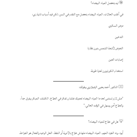
🎯 ليه بتحصل المياه البيضاء؟
في أغلب الحالات، المياه البيضاء بتحصل مع التقدم في السن، لكن فيه أسباب تانية زي:
مرض السكري
التدخين
التعرض لأشعة الشمس بدون نظارة
إصابات العين
استخدام الكورتيزون لفترة طويلة
👨‍⚕️ الدكتور أحمد يحيى الزعبلاوي بيقولك:
“مش لازم تستنى لحد ما المياه البيضاء تعميك علشان تفكر في العلاج. الكشف المبكر بيفرق جداً،
والعلاج آمن وسهل في الوقت الحالي.”
💡 هل في علاج للمياه البيضاء؟
أيوه، وده الجزء المهم. المياه البيضاء ملهاش علاج بالأدوية أو النقط. الحل الوحيد والفعال هو الجراحة.