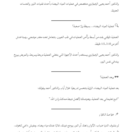
والدكتور أحمد يحيى الزعبلاوي متخصص في عمليات المياه البيضاء بأحدث تقنيات الليزر والعدسات
الحديثة.
🔍 عملية المياه البيضاء… بسيطة ولا صعبة؟
العملية دلوقتي بقت من أبسط وأأمن العمليات في طب العيون. بتتعامل تحت مخدر موضعي، ومبتاخدش
أكتر من 10 لـ 15 دقيقة.
والدكتور أحمد يحيى الزعبلاوي بيستخدم أحدث الأجهزة اللي بتخلي العملية مريحة وسريعة، والمريض بيروح
بيته في نفس اليوم.
🕶️ وبعد العملية؟
بعد عملية المياه البيضاء، الرؤية بتتحسن تدريجيًا خلال أيام. والدكتور أحمد بيقولك:
“اتبع تعليماتي بعد العملية، وهنوصلك لأفضل نتيجة ممكنة بإذن الله.”
📌 خلاصة الكلام
لو بتشوف الدنيا ضباب، الألوان باهتة، أو النور بيوجع عينك، غالبًا عندك مياه بيضاء. ومفيش داعي للخوف،