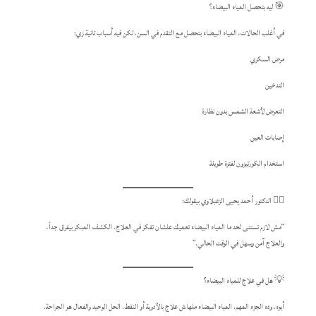
🎯 ليه بتحصل المياه البيضاء؟
في أغلب الحالات، المياه البيضاء بتحصل مع التقدم في السن، لكن فيه أسباب تانية زي:
مرض السكري
التدخين
التعرض لأشعة الشمس بدون نظارة
إصابات العين
استخدام الكورتيزون لفترة طويلة
👨‍⚕️ الدكتور أحمد يحيى الزعبلاوي بيقولك:
“مش لازم تستنى لحد ما المياه البيضاء تعميك علشان تفكر في العلاج. الكشف المبكر بيفرق جداً،
والعلاج آمن وسهل في الوقت الحالي.”
💡 هل في علاج للمياه البيضاء؟
أيوه، وده الجزء المهم. المياه البيضاء ملهاش علاج بالأدوية أو النقط. الحل الوحيد والفعال هو الجراحة.