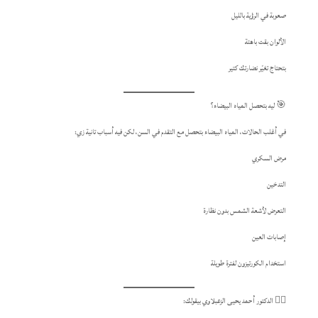
صعوبة في الرؤية بالليل
الألوان بقت باهتة
بتحتاج تغيّر نضارتك كتير
🎯 ليه بتحصل المياه البيضاء؟
في أغلب الحالات، المياه البيضاء بتحصل مع التقدم في السن، لكن فيه أسباب تانية زي:
مرض السكري
التدخين
التعرض لأشعة الشمس بدون نظارة
إصابات العين
استخدام الكورتيزون لفترة طويلة
👨‍⚕️ الدكتور أحمد يحيى الزعبلاوي بيقولك: