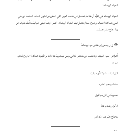
المياه البيضاء؟
المياه البيضاء هي تغيُّم أو عتامة بتحصل في عدسة العين اللي المفروض تكون شفافة. العدسة دي هي
اللي بتساعدنا نشوف بوضوح. ولما يحصل فيها المياه البيضاء، الصورة بتبدأ تبقى ضبابية وكأنك شايف من
ورا زجاج مش نضيف.
👁️ إزاي بحس إن عندي مياه بيضاء؟
أعراض المياه البيضاء بتختلف من شخص للتاني، بس فيه شوية علامات لو ظهرت عندك لازم تروح لدكتور
عيون:
الرؤية بقت مشوشة أو ضبابية
حسّاسية من الضوء
صعوبة في الرؤية بالليل
الألوان بقت باهتة
بتحتاج تغيّر نضارتك كتير