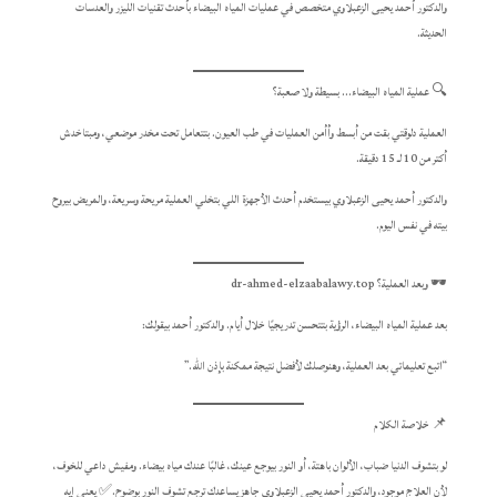
والدكتور أحمد يحيى الزعبلاوي متخصص في عمليات المياه البيضاء بأحدث تقنيات الليزر والعدسات
الحديثة.
🔍 عملية المياه البيضاء… بسيطة ولا صعبة؟
العملية دلوقتي بقت من أبسط وأأمن العمليات في طب العيون. بتتعامل تحت مخدر موضعي، ومبتاخدش
أكتر من 10 لـ 15 دقيقة.
والدكتور أحمد يحيى الزعبلاوي بيستخدم أحدث الأجهزة اللي بتخلي العملية مريحة وسريعة، والمريض بيروح
بيته في نفس اليوم.
🕶️ وبعد العملية؟ dr-ahmed-elzaabalawy.top
بعد عملية المياه البيضاء، الرؤية بتتحسن تدريجيًا خلال أيام. والدكتور أحمد بيقولك:
“اتبع تعليماتي بعد العملية، وهنوصلك لأفضل نتيجة ممكنة بإذن الله.”
📌 خلاصة الكلام
لو بتشوف الدنيا ضباب، الألوان باهتة، أو النور بيوجع عينك، غالبًا عندك مياه بيضاء. ومفيش داعي للخوف،
لأن العلاج موجود، والدكتور أحمد يحيى الزعبلاوي جاهز يساعدك ترجع تشوف النور بوضوح.✅ يعني إيه