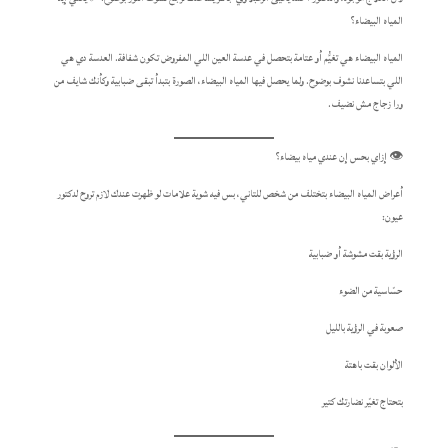
المياه البيضاء؟
المياه البيضاء هي تغيُّم أو عتامة بتحصل في عدسة العين اللي المفروض تكون شفافة. العدسة دي هي
اللي بتساعدنا نشوف بوضوح. ولما يحصل فيها المياه البيضاء، الصورة بتبدأ تبقى ضبابية وكأنك شايف من
ورا زجاج مش نضيف.
👁️ إزاي بحس إن عندي مياه بيضاء؟
أعراض المياه البيضاء بتختلف من شخص للتاني، بس فيه شوية علامات لو ظهرت عندك لازم تروح لدكتور
عيون:
الرؤية بقت مشوشة أو ضبابية
حسّاسية من الضوء
صعوبة في الرؤية بالليل
الألوان بقت باهتة
بتحتاج تغيّر نضارتك كتير