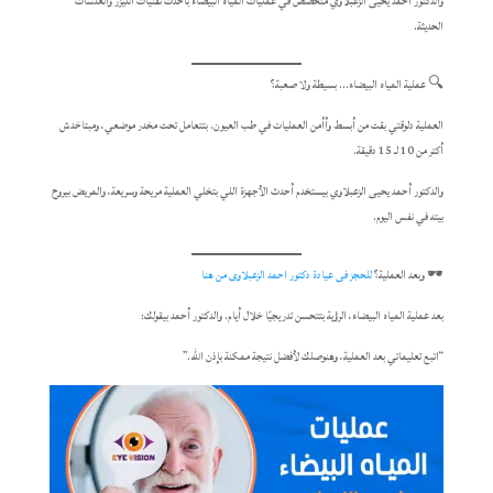
والدكتور أحمد يحيى الزعبلاوي متخصص في عمليات المياه البيضاء بأحدث تقنيات الليزر والعدسات
الحديثة.
🔍 عملية المياه البيضاء… بسيطة ولا صعبة؟
العملية دلوقتي بقت من أبسط وأأمن العمليات في طب العيون. بتتعامل تحت مخدر موضعي، ومبتاخدش
أكتر من 10 لـ 15 دقيقة.
والدكتور أحمد يحيى الزعبلاوي بيستخدم أحدث الأجهزة اللي بتخلي العملية مريحة وسريعة، والمريض بيروح
بيته في نفس اليوم.
🕶️ وبعد العملية؟
للحجز فى عيادة دكتور احمد الزعبلاوى من هنا
بعد عملية المياه البيضاء، الرؤية بتتحسن تدريجيًا خلال أيام. والدكتور أحمد بيقولك:
“اتبع تعليماتي بعد العملية، وهنوصلك لأفضل نتيجة ممكنة بإذن الله.”